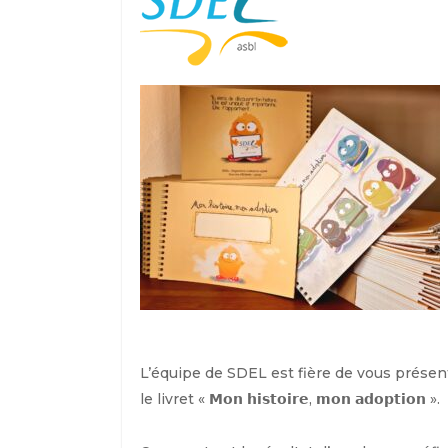
L’équipe de SDEL est fière de vous présen
le livret « 𝗠𝗼𝗻 𝗵𝗶𝘀𝘁𝗼𝗶𝗿𝗲, 𝗺𝗼𝗻 𝗮𝗱𝗼𝗽𝘁𝗶𝗼𝗻 ».