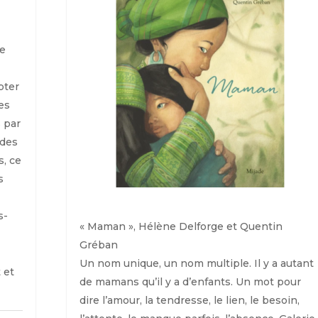
te
pter
es
 par
 des
, ce
s
s-
« Maman », Hélène Delforge et Quentin
Gréban
Un nom unique, un nom multiple. Il y a autant
 et
de mamans qu’il y a d’enfants. Un mot pour
dire l’amour, la tendresse, le lien, le besoin,