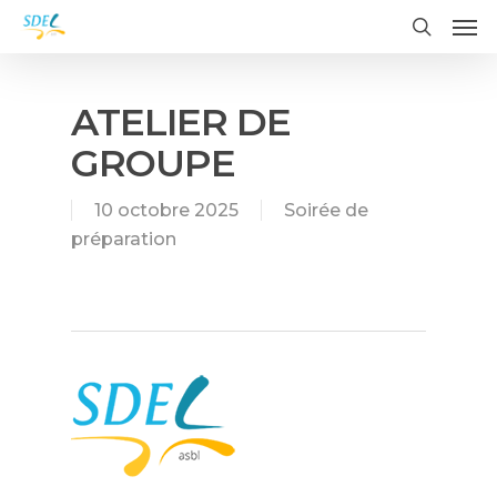
Me
Skip
to
search
main
content
ATELIER DE
GROUPE
10 octobre 2025
Soirée de
préparation