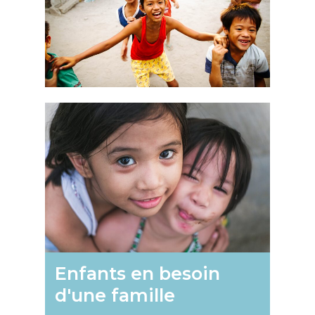
Enfants
en
besoin
d'une
famille