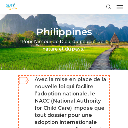
Me
Skip
to
search
main
content
Philippines
"Pour l'amour de Dieu, du peuple, de la
nature et du pays."
Avec la mise en place de la
nouvelle loi qui facilite
l’adoption nationale, le
NACC (National Authority
for Child Care) impose que
tout dossier pour une
adoption internationale