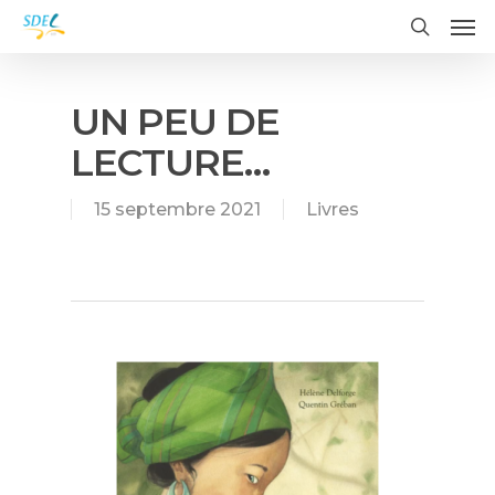
Me
Skip
to
search
main
content
UN PEU DE
LECTURE…
15 septembre 2021
Livres