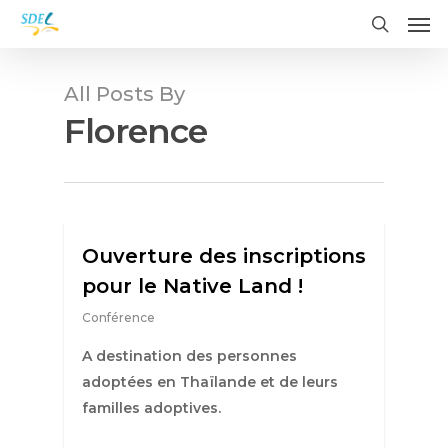
Me
Skip
to
search
main
content
All Posts By
Florence
Ouverture des inscriptions
pour le Native Land !
Conférence
A destination des personnes
adoptées en Thaïlande et de leurs
familles adoptives.